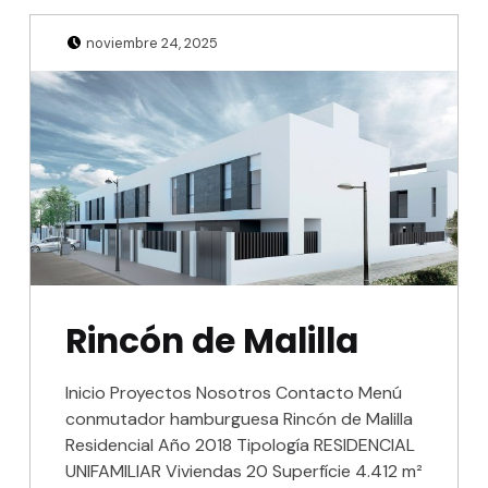
Posted on:
Written by:
Julio Sanjuan
noviembre 24, 2025
Rincón de Malilla
Inicio Proyectos Nosotros Contacto Menú
conmutador hamburguesa Rincón de Malilla
Residencial Año 2018 Tipología RESIDENCIAL
UNIFAMILIAR Viviendas 20 Superfície 4.412 m²