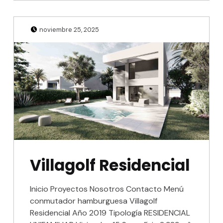
Posted on:
Written by:
Julio Sanjuan
noviembre 25, 2025
Etiqueta:
foios
Villagolf Residencial
Inicio Proyectos Nosotros Contacto Menú
conmutador hamburguesa Villagolf
Residencial Año 2019 Tipología RESIDENCIAL