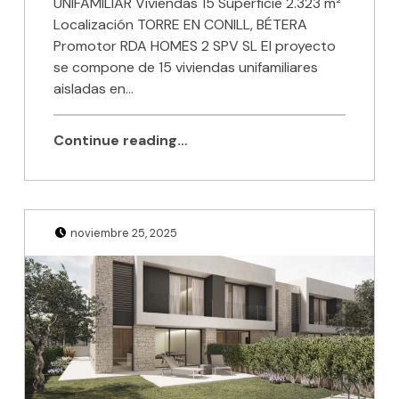
UNIFAMILIAR Viviendas 15 Superfície 2.323 m²
Localización TORRE EN CONILL, BÉTERA
Promotor RDA HOMES 2 SPV SL El proyecto
se compone de 15 viviendas unifamiliares
aisladas en…
Continue reading…
Posted on:
Written by:
Julio Sanjuan
noviembre 25, 2025