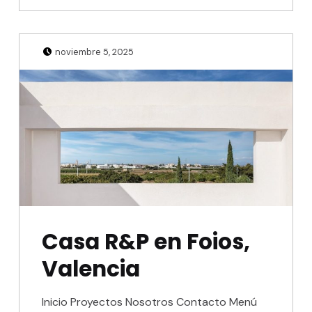
Posted on:
Written by:
Julio Sanjuan
noviembre 5, 2025
Casa R&P en Foios,
Valencia
Inicio Proyectos Nosotros Contacto Menú