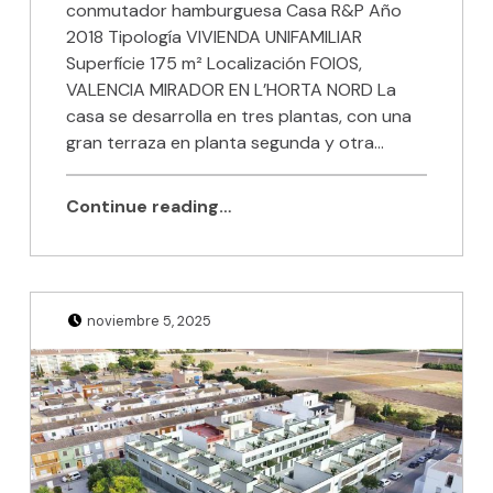
conmutador hamburguesa Casa R&P Año
2018 Tipología VIVIENDA UNIFAMILIAR
Superfície 175 m² Localización FOIOS,
VALENCIA MIRADOR EN L’HORTA NORD La
casa se desarrolla en tres plantas, con una
gran terraza en planta segunda y otra…
Continue reading…
Posted on:
Written by:
Julio Sanjuan
noviembre 5, 2025