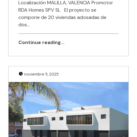
Localización MALILLA, VALENCIA Promotor
RDA Homes SPV SL El proyecto se
compone de 20 viviendas adosadas de
dos…
Continue reading…
Posted on:
Written by:
Julio Sanjuan
noviembre 5, 2025