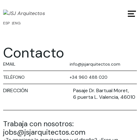
ESP
ENG
Contacto
EMAIL
info@jsjarquitectos.com
TELÉFONO
+34 960 488 020
DIRECCIÓN
Pasaje Dr. Bartual Moret,
6 puerta L.
Valencia
,
46010
Trabaja con nosotros:
jobs@jsjarquitectos.com
¿Te apasiona la arquitectura y el diseño? ¿Eres un