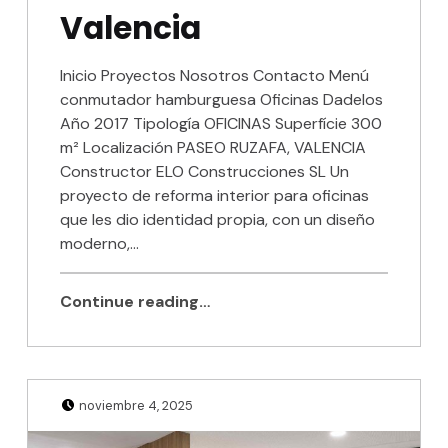
Valencia
Categoría:
Oficinas
Inicio Proyectos Nosotros Contacto Menú
conmutador hamburguesa Oficinas Dadelos
Año 2017 Tipología OFICINAS Superfície 300
m² Localización PASEO RUZAFA, VALENCIA
Constructor ELO Construcciones SL Un
proyecto de reforma interior para oficinas
que les dio identidad propia, con un diseño
moderno,…
Continue reading…
Posted on:
Written by:
Julio Sanjuan
noviembre 4, 2025